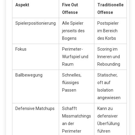
Aspekt
Five Out
Traditionelle
Offense
Offense
Spielerpositionierung
Alle Spieler
Postspieler
jenseits des
im Bereich
Bogens
des Korbs
Fokus
Perimeter-
Scoring im
Wurfspiel und
Inneren und
Raum
Rebounding
Ballbewegung
Schnelles,
Statischer,
flüssiges
oft auf
Passen
Isolation
angewiesen
Defensive Matchups
Schafft
Kann zu
Missmatchings
defensiver
an der
Überfüllung
Perimeter
führen