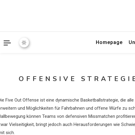
Homepage
Un
OFFENSIVE STRATEGI
ie Five Out Offense ist eine dynamische Basketballstrategie, die alle 
erweitern und Möglichkeiten für Fahrbahnen und offene Würfe zu sc
Ballbewegung können Teams von defensiven Missmatchen profitieren 
zwar Vielseitigkeit, bringt jedoch auch Herausforderungen wie Schwi
it sich.