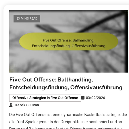
23 MINS READ
Five Out Offense: Ballhandling,
Entscheidungsfindung, Offensivausführung
03/02/2026
Offensive Strategien in Five Out Offense
Derek Sullivan
Die Five Out Offense ist eine dynamische Basketballstrategie, die
alle fünf Spieler jenseits der Dreipunktelinie positioniert und so