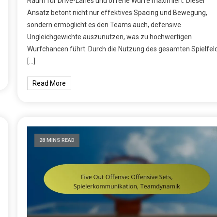
Raum für Drive-Lanes und offene Würfe maximiert. Dieser
Ansatz betont nicht nur effektives Spacing und Bewegung,
sondern ermöglicht es den Teams auch, defensive
Ungleichgewichte auszunutzen, was zu hochwertigen
Wurfchancen führt. Durch die Nutzung des gesamten Spielfel
[…]
Read More
28 MINS READ