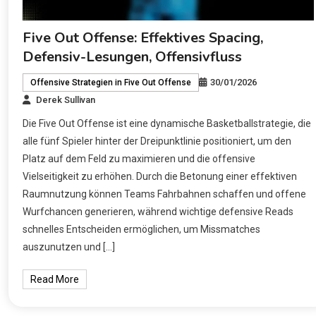
Five Out Offense: Effektives Spacing,
Defensiv-Lesungen, Offensivfluss
30/01/2026
Offensive Strategien in Five Out Offense
Derek Sullivan
Die Five Out Offense ist eine dynamische Basketballstrategie, die
alle fünf Spieler hinter der Dreipunktlinie positioniert, um den
Platz auf dem Feld zu maximieren und die offensive
Vielseitigkeit zu erhöhen. Durch die Betonung einer effektiven
Raumnutzung können Teams Fahrbahnen schaffen und offene
Wurfchancen generieren, während wichtige defensive Reads
schnelles Entscheiden ermöglichen, um Missmatches
auszunutzen und […]
Read More