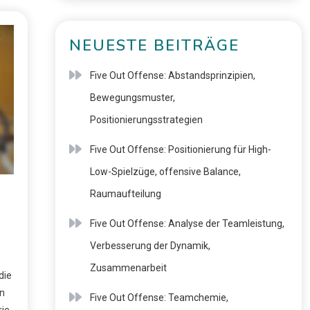
NEUESTE BEITRÄGE
Five Out Offense: Abstandsprinzipien,
Bewegungsmuster,
Positionierungsstrategien
Five Out Offense: Positionierung für High-
Low-Spielzüge, offensive Balance,
Raumaufteilung
Five Out Offense: Analyse der Teamleistung,
Verbesserung der Dynamik,
Zusammenarbeit
die
en
Five Out Offense: Teamchemie,