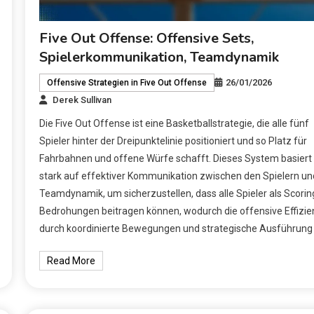
Five Out Offense: Offensive Sets,
Spielerkommunikation, Teamdynamik
26/01/2026
Offensive Strategien in Five Out Offense
Derek Sullivan
Die Five Out Offense ist eine Basketballstrategie, die alle fünf
Spieler hinter der Dreipunktelinie positioniert und so Platz für
Fahrbahnen und offene Würfe schafft. Dieses System basiert
stark auf effektiver Kommunikation zwischen den Spielern un
Teamdynamik, um sicherzustellen, dass alle Spieler als Scorin
Bedrohungen beitragen können, wodurch die offensive Effizie
durch koordinierte Bewegungen und strategische Ausführung 
Read More