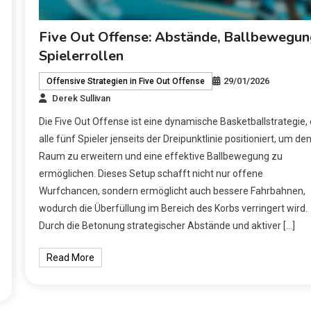
Five Out Offense: Abstände, Ballbewegun
Spielerrollen
29/01/2026
Offensive Strategien in Five Out Offense
Derek Sullivan
Die Five Out Offense ist eine dynamische Basketballstrategie, 
alle fünf Spieler jenseits der Dreipunktlinie positioniert, um de
Raum zu erweitern und eine effektive Ballbewegung zu
ermöglichen. Dieses Setup schafft nicht nur offene
Wurfchancen, sondern ermöglicht auch bessere Fahrbahnen,
wodurch die Überfüllung im Bereich des Korbs verringert wird.
Durch die Betonung strategischer Abstände und aktiver […]
Read More