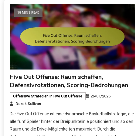
18 MINS READ
Five Out Offense: Raum schaffen,
Defensivrotationen, Scoring-Bedrohungen
26/01/2026
Offensive Strategien in Five Out Offense
Derek Sullivan
Die Five Out Offense ist eine dynamische Basketballstrategie, die
alle fünf Spieler hinter der Dreipunktelinie positioniert und so den
Raum und die Drive-Möglichkeiten maximiert. Durch die