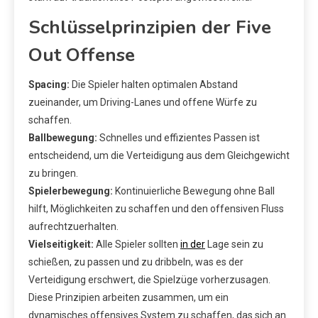
Schlüsselprinzipien der Five
Out Offense
Spacing:
Die Spieler halten optimalen Abstand
zueinander, um Driving-Lanes und offene Würfe zu
schaffen.
Ballbewegung:
Schnelles und effizientes Passen ist
entscheidend, um die Verteidigung aus dem Gleichgewicht
zu bringen.
Spielerbewegung:
Kontinuierliche Bewegung ohne Ball
hilft, Möglichkeiten zu schaffen und den offensiven Fluss
aufrechtzuerhalten.
Vielseitigkeit:
Alle Spieler sollten
in der
Lage sein zu
schießen, zu passen und zu dribbeln, was es der
Verteidigung erschwert, die Spielzüge vorherzusagen.
Diese Prinzipien arbeiten zusammen, um ein
dynamisches offensives System zu schaffen, das sich an