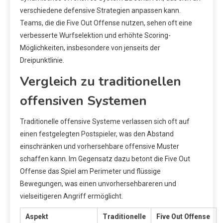
verschiedene defensive Strategien anpassen kann.
Teams, die die Five Out Offense nutzen, sehen oft eine
verbesserte Wurfselektion und erhöhte Scoring-
Möglichkeiten, insbesondere von jenseits der
Dreipunktlinie.
Vergleich zu traditionellen
offensiven Systemen
Traditionelle offensive Systeme verlassen sich oft auf
einen festgelegten Postspieler, was den Abstand
einschränken und vorhersehbare offensive Muster
schaffen kann. Im Gegensatz dazu betont die Five Out
Offense das Spiel am Perimeter und flüssige
Bewegungen, was einen unvorhersehbareren und
vielseitigeren Angriff ermöglicht.
Aspekt
Traditionelle
Five Out Offense