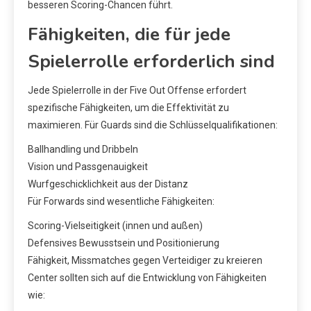
besseren Scoring-Chancen führt.
Fähigkeiten, die für jede
Spielerrolle erforderlich sind
Jede Spielerrolle in der Five Out Offense erfordert
spezifische Fähigkeiten, um die Effektivität zu
maximieren. Für Guards sind die Schlüsselqualifikationen:
Ballhandling und Dribbeln
Vision und Passgenauigkeit
Wurfgeschicklichkeit aus der Distanz
Für Forwards sind wesentliche Fähigkeiten:
Scoring-Vielseitigkeit (innen und außen)
Defensives Bewusstsein und Positionierung
Fähigkeit, Missmatches gegen Verteidiger zu kreieren
Center sollten sich auf die Entwicklung von Fähigkeiten
wie: