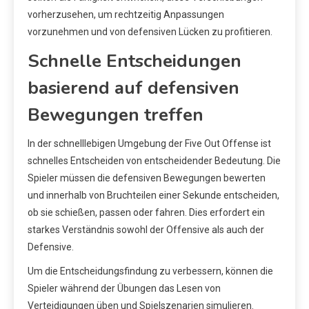
vorherzusehen, um rechtzeitig Anpassungen
vorzunehmen und von defensiven Lücken zu profitieren.
Schnelle Entscheidungen
basierend auf defensiven
Bewegungen treffen
In der schnelllebigen Umgebung der Five Out Offense ist
schnelles Entscheiden von entscheidender Bedeutung. Die
Spieler müssen die defensiven Bewegungen bewerten
und innerhalb von Bruchteilen einer Sekunde entscheiden,
ob sie schießen, passen oder fahren. Dies erfordert ein
starkes Verständnis sowohl der Offensive als auch der
Defensive.
Um die Entscheidungsfindung zu verbessern, können die
Spieler während der Übungen das Lesen von
Verteidigungen üben und Spielszenarien simulieren.