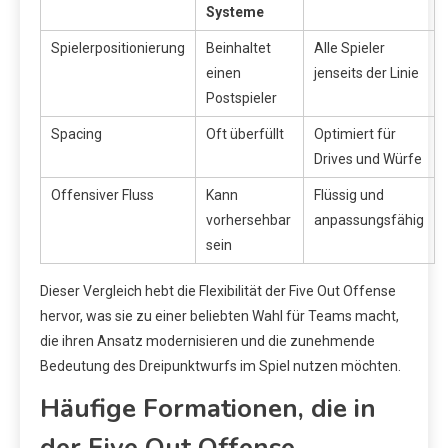
Systeme
Spielerpositionierung
Beinhaltet
Alle Spieler
einen
jenseits der Linie
Postspieler
Spacing
Oft überfüllt
Optimiert für
Drives und Würfe
Offensiver Fluss
Kann
Flüssig und
vorhersehbar
anpassungsfähig
sein
Dieser Vergleich hebt die Flexibilität der Five Out Offense
hervor, was sie zu einer beliebten Wahl für Teams macht,
die ihren Ansatz modernisieren und die zunehmende
Bedeutung des Dreipunktwurfs im Spiel nutzen möchten.
Häufige Formationen, die in
der Five Out Offense