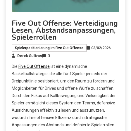
Five Out Offense: Verteidigung
Lesen, Abstandsanpassungen,
Spielerrollen
03/02/2026
Spielerpositionierung im Five Out Offense
0
Derek Sullivan
Die
Five Out Offense
ist eine dynamische
Basketballstrategie, die alle fünf Spieler jenseits der
Dreipunktlinie positioniert, um den Raum zu fördern und
Möglichkeiten für Drives und offene Würfe zu schaffen.
Durch den Fokus auf Ballbewegung und Vielseitigkeit der
Spieler ermöglicht dieses System den Teams, defensive
Ausrichtungen effektiv zu lesen und auszunutzen,
wodurch ihre offensive Effizienz durch strategische
Anpassungen des Abstands und definierte Spielerrollen