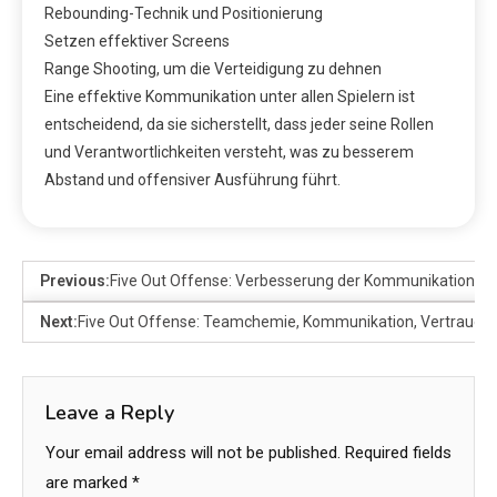
Rebounding-Technik und Positionierung
Setzen effektiver Screens
Range Shooting, um die Verteidigung zu dehnen
Eine effektive Kommunikation unter allen Spielern ist
entscheidend, da sie sicherstellt, dass jeder seine Rollen
und Verantwortlichkeiten versteht, was zu besserem
Abstand und offensiver Ausführung führt.
Previous:
Five Out Offense: Verbesserung der Kommunikation, F
Next:
Five Out Offense: Teamchemie, Kommunikation, Vertrauen
Leave a Reply
Your email address will not be published.
Required fields
are marked
*