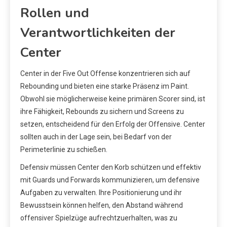
Rollen und
Verantwortlichkeiten der
Center
Center in der Five Out Offense konzentrieren sich auf
Rebounding und bieten eine starke Präsenz im Paint.
Obwohl sie möglicherweise keine primären Scorer sind, ist
ihre Fähigkeit, Rebounds zu sichern und Screens zu
setzen, entscheidend für den Erfolg der Offensive. Center
sollten auch in der Lage sein, bei Bedarf von der
Perimeterlinie zu schießen.
Defensiv müssen Center den Korb schützen und effektiv
mit Guards und Forwards kommunizieren, um defensive
Aufgaben zu verwalten. Ihre Positionierung und ihr
Bewusstsein können helfen, den Abstand während
offensiver Spielzüge aufrechtzuerhalten, was zu