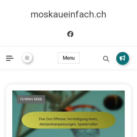
moskaueinfach.ch
Menu
16 MINS READ