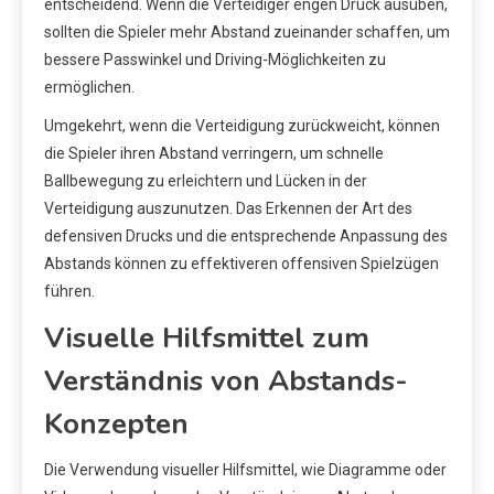
entscheidend. Wenn die Verteidiger engen Druck ausüben,
sollten die Spieler mehr Abstand zueinander schaffen, um
bessere Passwinkel und Driving-Möglichkeiten zu
ermöglichen.
Umgekehrt, wenn die Verteidigung zurückweicht, können
die Spieler ihren Abstand verringern, um schnelle
Ballbewegung zu erleichtern und Lücken in der
Verteidigung auszunutzen. Das Erkennen der Art des
defensiven Drucks und die entsprechende Anpassung des
Abstands können zu effektiveren offensiven Spielzügen
führen.
Visuelle Hilfsmittel zum
Verständnis von Abstands-
Konzepten
Die Verwendung visueller Hilfsmittel, wie Diagramme oder