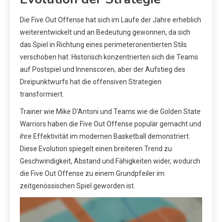
Die Five Out Offense hat sich im Laufe der Jahre erheblich
weiterentwickelt und an Bedeutung gewonnen, da sich
das Spiel in Richtung eines perimeterorientierten Stils
verschoben hat. Historisch konzentrierten sich die Teams
auf Postspiel und Innenscoren, aber der Aufstieg des
Dreipunktwurfs hat die offensiven Strategien
transformiert.
Trainer wie Mike D’Antoni und Teams wie die Golden State
Warriors haben die Five Out Offense populär gemacht und
ihre Effektivität im modernen Basketball demonstriert.
Diese Evolution spiegelt einen breiteren Trend zu
Geschwindigkeit, Abstand und Fähigkeiten wider, wodurch
die Five Out Offense zu einem Grundpfeiler im
zeitgenössischen Spiel geworden ist.